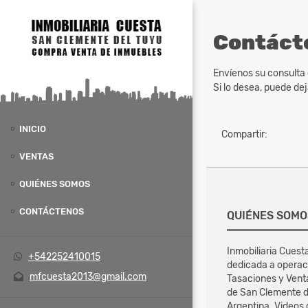
Contáct
Envíenos su consulta 
Si lo desea, puede d
INICIO
Compartir:
VENTAS
QUIÉNES SOMOS
CONTÁCTENOS
QUIÉNES SOMO
Inmobiliaria Cuest
+542252410015
dedicada a operac
mfcuesta2013@gmail.com
Tasaciones y Vent
de San Clemente d
Argentina. Videos