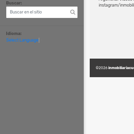
Buscar:
instagram/inmobil
Idioma:
Select Language
▼
©2026
inmobiliariac