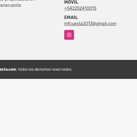
MÓVIL
iariacuesta
+542252410015
EMAIL
mfcuesta2013@gmail.com
Instagram
uesta.com
, todos los derechos reservados.