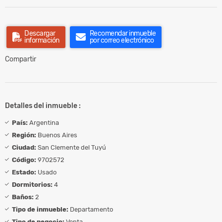
Descargar
Recomendar inmueble
información
por correo electrónico
Compartir
Detalles del inmueble :
País:
Argentina
Región:
Buenos Aires
Ciudad:
San Clemente del Tuyú
Código:
9702572
Estado:
Usado
Dormitorios:
4
Baños:
2
Tipo de inmueble:
Departamento
Tipo de negocio:
Venta