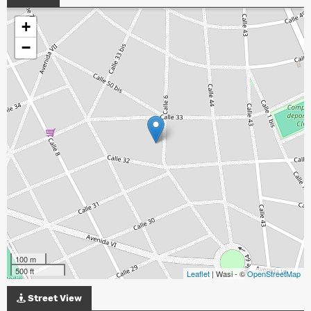
+
−
100 m
500 ft
Leaflet
| Wasi - ©
OpenStreetMap
Street View