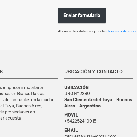
Enviar formulario
Al enviar tus datos aceptas los
Términos de servic
S
UBICACIÓN Y CONTACTO
a, empresa inmobiliaria
UBICACIÓN
iones en Bienes Raíces.
UNO N° 2280
as de inmuebles en la ciudad
San Clemente del Tuyú - Buenos
el Tuyú, Buenos Aires,
Aires - Argentina
 de propiedades en
MÓVIL
iariacuesta
+542252410015
EMAIL
mfcuesta2013@gmail.com