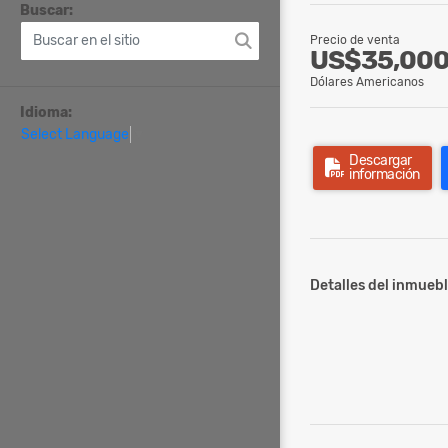
Buscar:
Precio de venta
US$35,00
Dólares Americanos
Idioma:
Select Language
▼
Descargar
información
Detalles del inmuebl