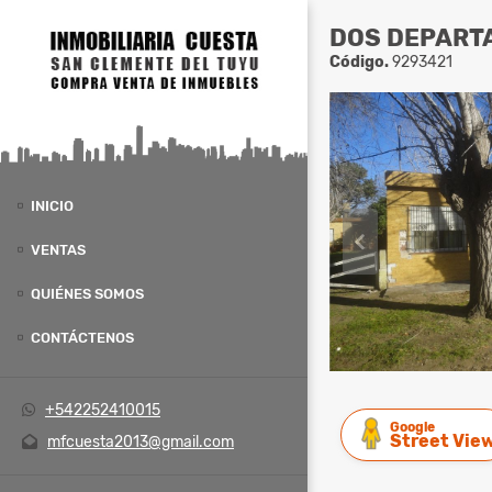
DOS DEPART
Código.
9293421
INICIO
VENTAS
QUIÉNES SOMOS
CONTÁCTENOS
+542252410015
Google
Street Vie
mfcuesta2013@gmail.com