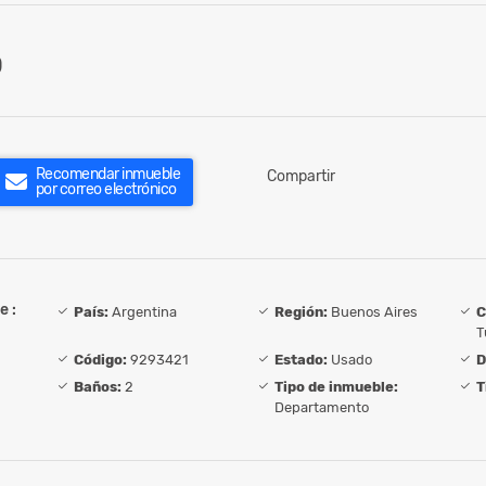
0
Recomendar inmueble
Compartir
por correo electrónico
e :
País:
Argentina
Región:
Buenos Aires
C
T
Código:
9293421
Estado:
Usado
D
Baños:
2
Tipo de inmueble:
T
Departamento