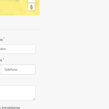
*
dos
*
no
▼
 inmobiliarias