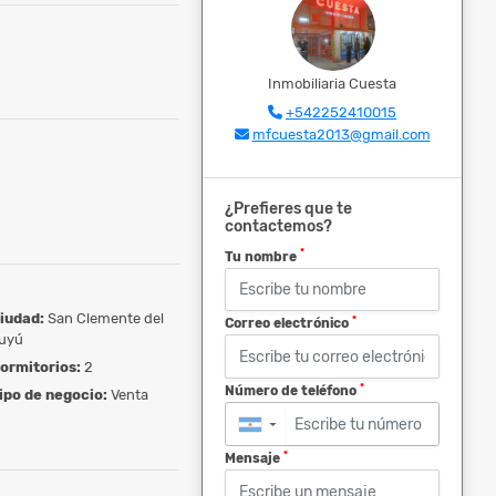
Inmobiliaria Cuesta
+542252410015
mfcuesta2013@gmail.com
¿Prefieres que te
contactemos?
*
Tu nombre
iudad:
San Clemente del
*
Correo electrónico
uyú
ormitorios:
2
*
Número de teléfono
ipo de negocio:
Venta
▼
*
Mensaje