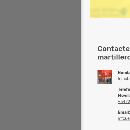
Contacte
martiller
Nomb
Inmobi
Teléf
Móvil:
+5422
Email:
mfcue