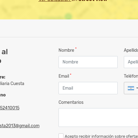
*
 al
Nombre
Apelli
o
*
Email
Teléfo
re:
liaria Cuesta
ono
Comentarios
52410015
sta2013@gmail.com
Acepto recibir información sobre ofertas