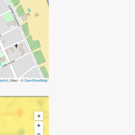
eaflet
| Wasi - ©
OpenStreetMap